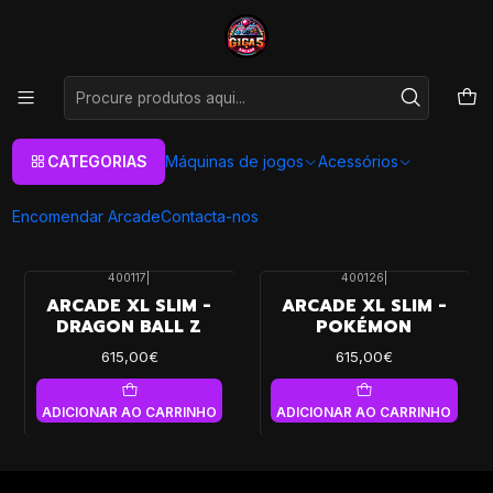
As melhores máquinas de jogos Arcade Personalizadas
Aqui
Início
Máquinas de jogos
Máquinas Arcade
Arcade Slim
Anime/Manga
Anime/Manga
CATEGORIAS
Máquinas de jogos
Acessórios
Encomendar Arcade
Contacta-nos
FILTROS
400117
|
400126
|
ARCADE XL SLIM -
ARCADE XL SLIM -
DRAGON BALL Z
POKÉMON
615,00€
615,00€
ADICIONAR AO CARRINHO
ADICIONAR AO CARRINHO