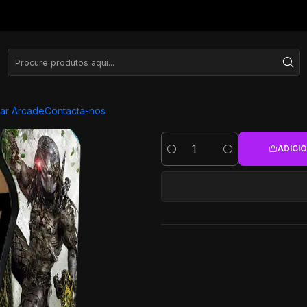
Arcade Bartop - Alien vs Predator
Arcade 
ar Arcade
Contacta-nos
ADICI
Quantidade