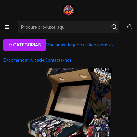
As melhores máquinas de jogos Arcade Personalizadas
Aqui
Início
Máquinas de jogos
Máquinas Arcade
Bartop
Todos
Arcade Bartop - Moto Ratos
CATEGORIAS
Máquinas de jogos
Acessórios
Encomendar Arcade
Contacta-nos