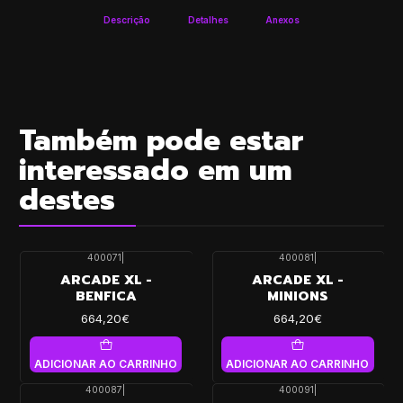
Descrição
Detalhes
Anexos
Também pode estar
interessado em um
destes
400071
|
400081
|
ARCADE XL -
ARCADE XL -
BENFICA
MINIONS
664,20€
664,20€
ADICIONAR AO CARRINHO
ADICIONAR AO CARRINHO
400087
|
400091
|