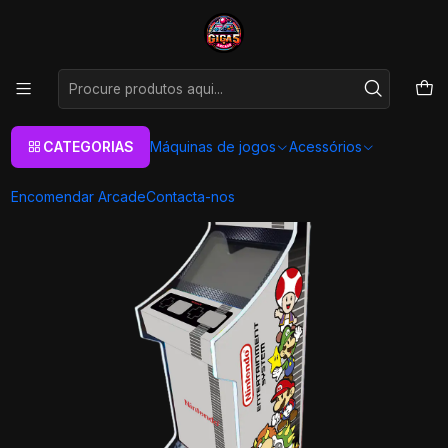
As melhores máquinas de jogos Arcade Personalizadas
Aqui
Início
Máquinas de jogos
Máquinas Arcade
Arcade XL
Todos
Arcade XL - Nes
CATEGORIAS
Máquinas de jogos
Acessórios
Encomendar Arcade
Contacta-nos