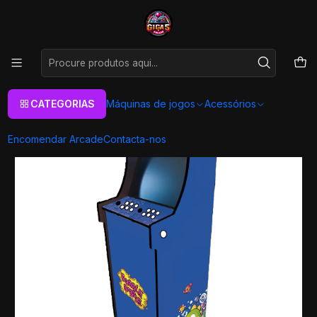
As melhores máquinas de jogos Arcade Personalizadas
Aqui
Início
Máquinas de jogos
Máquinas Arcade
Arcade Slim
Retro Games
Arcade XL Slim - Puzzle Bubble
CATEGORIAS
Máquinas de jogos
Acessórios
Encomendar Arcade
Contacta-nos