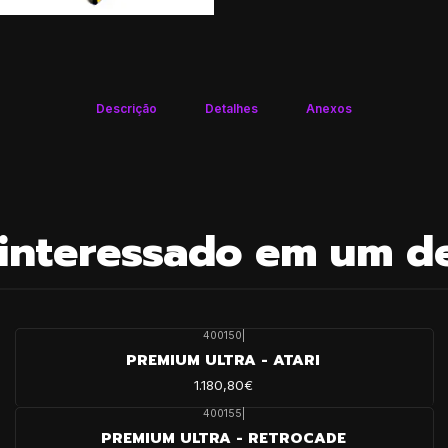
Descrição
Detalhes
Anexos
interessado em um d
400150
|
PREMIUM ULTRA - ATARI
1.180,80€
400155
|
PREMIUM ULTRA - RETROCADE