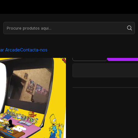
Filmes e Series
Premium Ultra - Simpons
Premiu
ar Arcade
Contacta-nos
ADICI
Quantidade