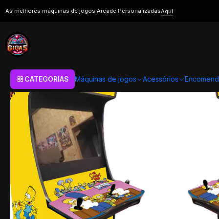
Início
Máquinas de jogos
Máquinas Arcade
Arcade Premium Ultra
As melhores máquinas de jogos Arcade Personalizadas
Aqui
CATEGORIAS
Máquinas de jogos
Acessórios
Encomend