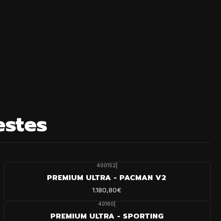
estes
400152
|
PREMIUM ULTRA - PACMAN V2
1.180,80€
40160
|
PREMIUM ULTRA - SPORTING