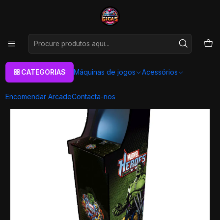
As melhores máquinas de jogos Arcade Personalizadas
Aqui
Início
Máquinas de jogos
Máquinas Arcade
Arcade Slim
Filmes e Series
Arcade XL Slim - Marvel
CATEGORIAS
Máquinas de jogos
Acessórios
Encomendar Arcade
Contacta-nos