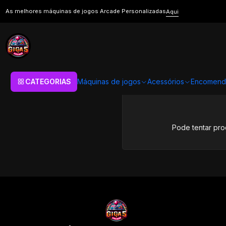
Início
Máquinas de jogos
Máquinas Arcade
Arcade Slim
Desporto
As melhores máquinas de jogos Arcade Personalizadas
Aqui
Desporto
CATEGORIAS
Máquinas de jogos
Acessórios
Encomend
Pode tentar pro