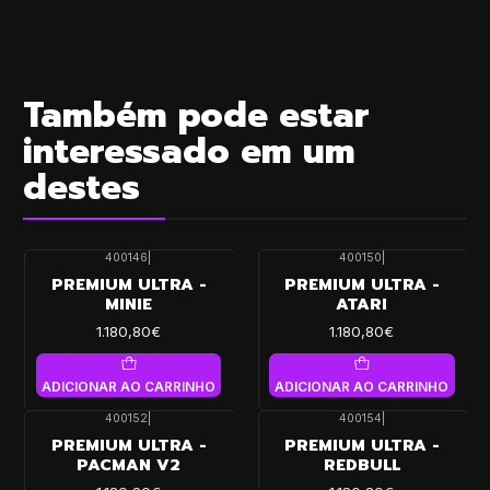
Também pode estar
interessado em um
destes
400146
|
400150
|
PREMIUM ULTRA -
PREMIUM ULTRA -
MINIE
ATARI
1.180,80€
1.180,80€
ADICIONAR AO CARRINHO
ADICIONAR AO CARRINHO
400152
|
400154
|
PREMIUM ULTRA -
PREMIUM ULTRA -
PACMAN V2
REDBULL